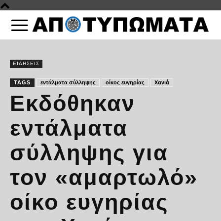
ΕΙΔΗΣΕΙΣ
TAGS
εντάλματα σύλληψης
οίκος ευγηρίας
Χανιά
Εκδόθηκαν
εντάλματα
σύλληψης για
τον «αμαρτωλό»
οίκο ευγηρίας