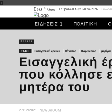
C
Σάββατο, 8 Αυγούστου, 2026
Σύνδεσ
Athens
31.7
ΕΙΔΗΣΕΙΣ
ΠΟΛΙΤΙΚΗ
Ο
ΕΛΛΑΔΑ
TAGS
Εισαγγελική έρευνα
θάνατος
Κορωνοϊός
μητέρα
Εισαγγελική έ
που κόλλησε ε
μητέρα του
NEWSROOM
27/12/2021