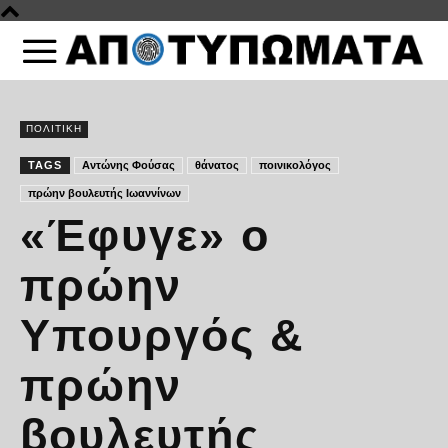
ΠΟΛΙΤΙΚΗ
TAGS
Αντώνης Φούσας
θάνατος
ποινικολόγος
πρώην βουλευτής Ιωαννίνων
«Έφυγε» ο
πρώην
Υπουργός &
πρώην
βουλευτής