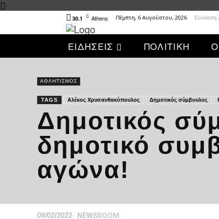
C
Πέμπτη, 6 Αυγούστου, 2026
Σύνδεση 
Athens
30.1
ΕΙΔΗΣΕΙΣ
ΠΟΛΙΤΙΚΗ
Ο
ΑΘΛΗΤΙΣΜΟΣ
TAGS
Αλέκος Χρυσανθακόπουλος
Δημοτικός σύμβουλος
Δημοτικός σύμ
δημοτικό συμ
αγώνα!
NEWSROOM
09/02/2022