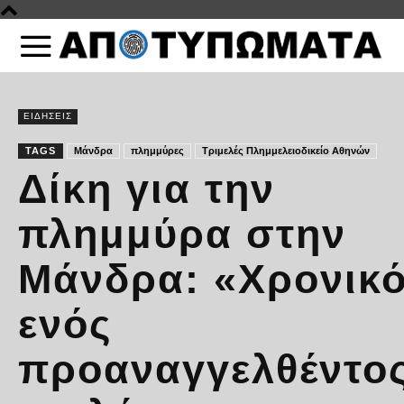
ΕΙΔΗΣΕΙΣ
TAGS
Μάνδρα
πλημμύρες
Τριμελές Πλημμελειοδικείο Αθηνών
Δίκη για την
πλημμύρα στην
Μάνδρα: «Χρονικ
ενός
προαναγγελθέντο