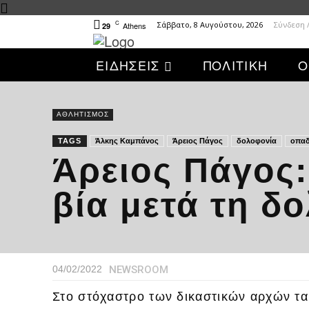
C
Σάββατο, 8 Αυγούστου, 2026
Σύνδεση 
Athens
29
ΕΙΔΗΣΕΙΣ
ΠΟΛΙΤΙΚΗ
Ο
ΑΘΛΗΤΙΣΜΟΣ
TAGS
Άλκης Καμπάνος
Άρειος Πάγος
δολοφονία
οπαδ
Άρειος Πάγος:
βία μετά τη δ
NEWSROOM
04/02/2022
Στο στόχαστρο των δικαστικών αρχών τα 