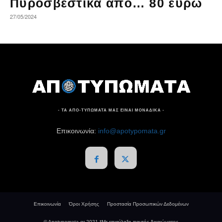
Πυροσβεστικά από… 80 ευρώ
27/05/2024
- ΤΑ ΑΠΟ-ΤΥΠΩΜΑΤΑ ΜΑΣ ΕΙΝΑΙ ΜΟΝΑΔΙΚΑ -
Επικοινωνία:
info@apotypomata.gr
Επικοινωνία
Όροι Χρήσης
Προστασία Προσωπικών Δεδομένων
© Apotypomata.gr 2021 *Mε επιφύλαξη παντός δικαιώματος