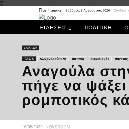
C
Σάββατο, 8 Αυγούστου, 2026
Σύνδεση 
Athens
29
ΕΙΔΗΣΕΙΣ
ΠΟΛΙΤΙΚΗ
Ο
ΕΛΛΑΔΑ
TAGS
Αλεξανδρούπολη
άστεγος
διαμελισμός
θάνατος
Αναγούλα στη
πήγε να ψάξει
ρομποτικός κ
NEWSROOM
16/05/2022