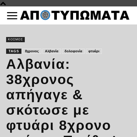
ΚΟΣΜΟΣ
TAGS
8χρονος
Αλβανία
δολοφονία
φτυάρι
Αλβανία:
38χρονος
απήγαγε &
σκότωσε με
φτυάρι 8χρονο