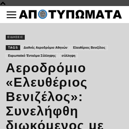
ΕΙΔΗΣΕΙΣ
TAGS
Διεθνές Αεροδρόμιο Αθηνών
Ελευθέριος Βενιζέλος
Ευρωπαϊκό Ένταλμα Σύλληψης
σύλληψη
Αεροδρόμιο
«Ελευθέριος
Βενιζέλος»:
Συνελήφθη
διωκόμενος με