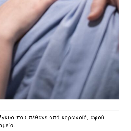
έγκυο που πέθανε από κορωνοϊό, αφού
ομείο.