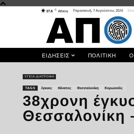
C
Παρασκευή, 7 Αυγούστου, 2026
Σύν
Athens
27.8
ΕΙΔΗΣΕΙΣ
ΠΟΛΙΤΙΚΗ
Ο
ΥΓΕΙΑ-ΔΙΑΤΡΟΦΗ
TAGS
έγκυος
θάνατος
Θεσσαλονίκη
Κορωνοϊός
38χρονη έγκυ
Θεσσαλονίκη –