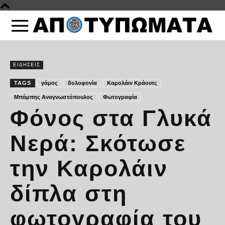
ΕΙΔΗΣΕΙΣ
TAGS
γάμος
δολοφονία
Καρολάιν Κράουτς
Μπάμπης Αναγνωστόπουλος
Φωτογραφία
Φόνος στα Γλυκά
Νερά: Σκότωσε
την Καρολάιν
δίπλα στη
φωτογραφία του