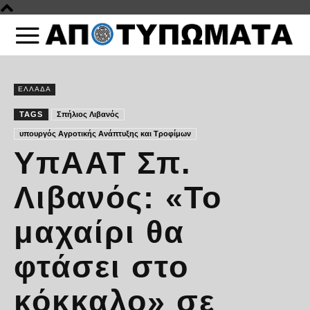
ΕΛΛΑΔΑ
TAGS
Σπήλιος Λιβανός
υπουργός Αγροτικής Ανάπτυξης και Τροφίμων
ΥπΑΑΤ Σπ.
Λιβανός: «Το
μαχαίρι θα
φτάσει στο
κόκκαλο» σε