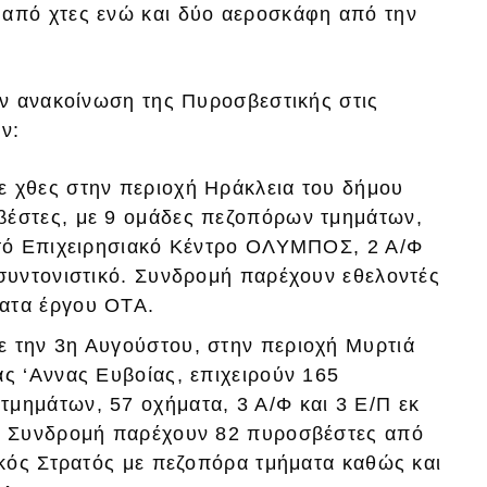
από χτες ενώ και δύο αεροσκάφη από την
ν ανακοίνωση της Πυροσβεστικής στις
ύν:
ε χθες στην περιοχή Ηράκλεια του δήμου
βέστες, με 9 ομάδες πεζοπόρων τμημάτων,
ητό Επιχειρησιακό Κέντρο ΟΛΥΜΠΟΣ, 2 Α/Φ
 συντονιστικό. Συνδρομή παρέχουν εθελοντές
ατα έργου ΟΤΑ.
ε την 3η Αυγούστου, στην περιοχή Μυρτιά
ας ‘Αννας Ευβοίας, επιχειρούν 165
μημάτων, 57 οχήματα, 3 Α/Φ και 3 Ε/Π εκ
ό. Συνδρομή παρέχουν 82 πυροσβέστες από
ικός Στρατός με πεζοπόρα τμήματα καθώς και