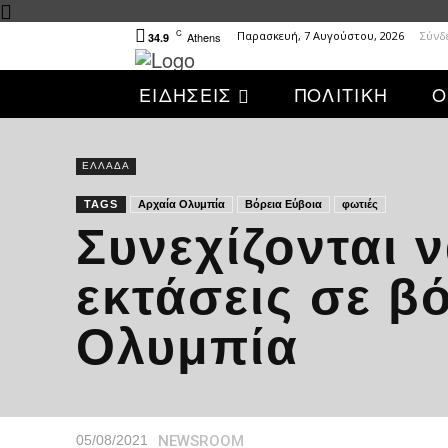
C
Παρασκευή, 7 Αυγούστου, 2026
Σύνδ
Athens
34.9
ΕΙΔΗΣΕΙΣ
ΠΟΛΙΤΙΚΗ
Ο
ΕΛΛΑΔΑ
TAGS
Αρχαία Ολυμπία
Βόρεια Εύβοια
φωτιές
Συνεχίζονται ν
εκτάσεις σε β
Ολυμπία
NEWSROOM
05/08/2021