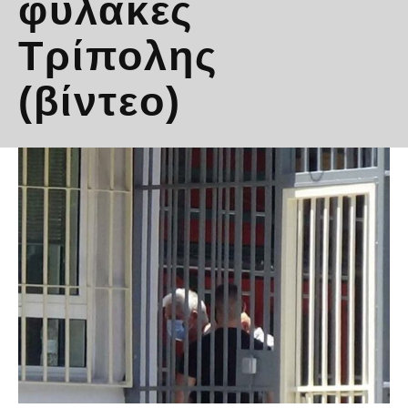
φυλακές
Τρίπολης
(βίντεο)