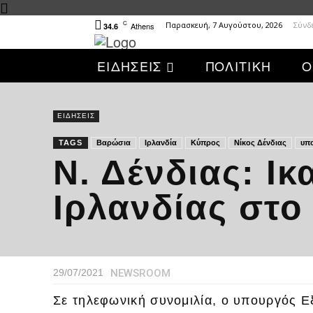
C
Παρασκευή, 7 Αυγούστου, 2026
Σύνδ
Athens
34.6
ΕΙΔΗΣΕΙΣ
ΠΟΛΙΤΙΚΗ
Ο
ΕΙΔΗΣΕΙΣ
TAGS
Βαρώσια
Ιρλανδία
Κύπρος
Νίκος Δένδιας
υπ
Ν. Δένδιας: Ι
Ιρλανδίας στ
NEWSROOM
29/07/2021
Σε τηλεφωνική συνομιλία, ο υπουργός Ε