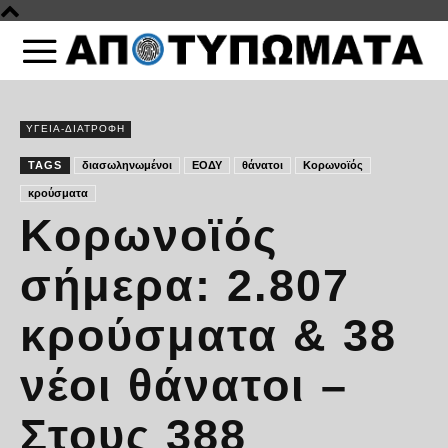
ΥΓΕΙΑ-ΔΙΑΤΡΟΦΗ
TAGS
διασωληνωμένοι
ΕΟΔΥ
θάνατοι
Κορωνοϊός
κρούσματα
Κορωνοϊός
σήμερα: 2.807
κρούσματα & 38
νέοι θάνατοι –
Στους 388