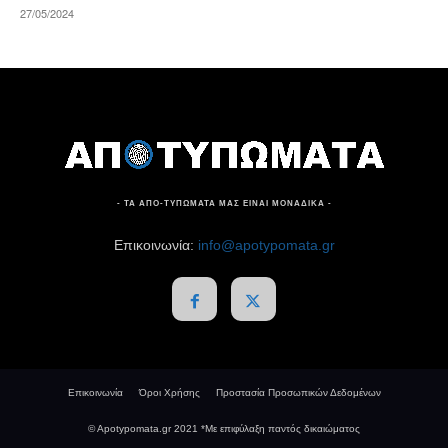
27/05/2024
- ΤΑ ΑΠΟ-ΤΥΠΩΜΑΤΑ ΜΑΣ ΕΙΝΑΙ ΜΟΝΑΔΙΚΑ -
Επικοινωνία:
info@apotypomata.gr
Επικοινωνία
Όροι Χρήσης
Προστασία Προσωπικών Δεδομένων
© Apotypomata.gr 2021 *Mε επιφύλαξη παντός δικαιώματος