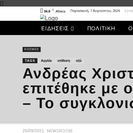
C
Παρασκευή, 7 Αυγούστου, 2026
Σύνδ
Athens
34.9
ΕΙΔΗΣΕΙΣ
ΠΟΛΙΤΙΚΗ
Ο
ΚΟΣΜΟΣ
TAGS
Αγγλία
επίθεση
οξύ
Ανδρέας Χρισ
επιτέθηκε με 
– Το συγκλονι
NEWSROOM
25/09/2021