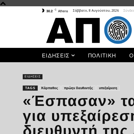
C
Σάββατο, 8 Αυγούστου, 2026
Σύνδε
Athens
30.2
ΕΙΔΗΣΕΙΣ
ΠΟΛΙΤΙΚΗ
Ο
ΕΙΔΗΣΕΙΣ
TAGS
Κάρπαθος
πρώην διευθυντής
υπεξαίρεση
«Έσπασαν» τα
για υπεξαίρε
διευθυντή της