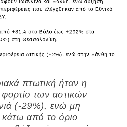
ράφουν Ιωάννινα και Ξάνθη, ενώ αύξηση
 περιφέρειες που ελέγχθηκαν από το Εθνικό
ΔΥ.
ν από +81% στο Βόλο έως +292% στα
30%) στη Θεσσαλονίκη.
Περιφέρεια Αττικής (+2%), ενώ στην Ξάνθη το
ριακά πτωτική ήταν η
ό φορτίο των αστικών
νιά (-29%), ενώ μη
ι κάτω από το όριο