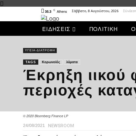
C
Σάββατο, 8 Αυγούστου, 2026
Σύνδεσ
Athens
35.3
ΕΙΔΗΣΕΙΣ
ΠΟΛΙΤΙΚΗ
Ο
ΥΓΕΙΑ-ΔΙΑΤΡΟΦΗ
TAGS
Κορωνοϊός
λύματα
Έκρηξη ιικού 
περιοχές κατα
© 2020 Bloomberg Finance LP
NEWSROOM
24/08/2021