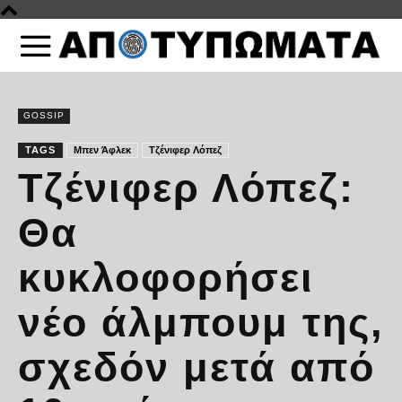
GOSSIP
TAGS
Μπεν Άφλεκ
Τζένιφερ Λόπεζ
Τζένιφερ Λόπεζ:
Θα
κυκλοφορήσει
νέο άλμπουμ της,
σχεδόν μετά από