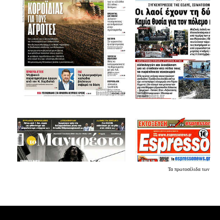
Τα
πρωτοσέλιδα
των εφη