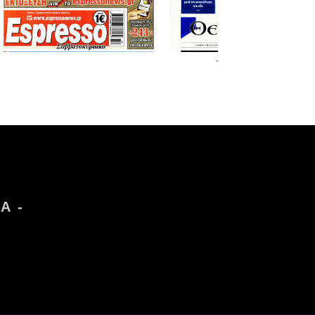
Τα
πρωτοσέλιδα
των εφημερίδων
Α -