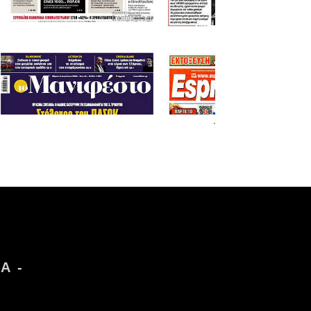
Τα
πρωτοσέλιδα
των εφημερίδων
Α -