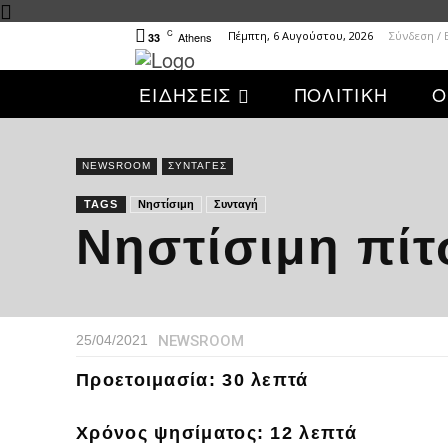
C
Πέμπτη, 6 Αυγούστου, 2026
Σύνδεση /
Athens
33
ΕΙΔΗΣΕΙΣ
ΠΟΛΙΤΙΚΗ
Ο
NEWSROOM
ΣΥΝΤΑΓΕΣ
TAGS
Νηστίσιμη
Συνταγή
Νηστίσιμη πίτ
NEWSROOM
25/04/2021
Προετοιμασία
:
30
λεπτά
Χρόνος ψησίματος: 12 λεπτά